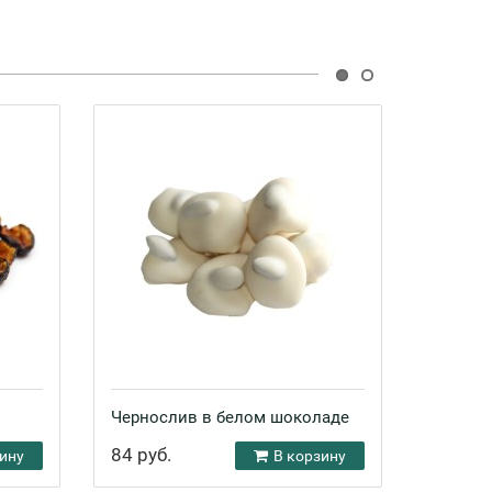
Чернослив в белом шоколаде
Чернос
Узбеки
84 руб.
ину
В корзину
39 руб