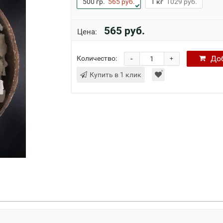
500 гр.
565 руб.
1 кг
1029 руб.
565 руб.
Цена:
-
До
Количество:
+
Купить в 1 клик