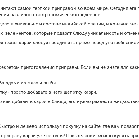
считают самой терпкой приправой во всем мире. Сегодня эта
ении различных гастрономических шедевров.
дело в уникальном составе индийской специи, и конечно же -
во эелементов, которые подарят блюду уникальность и отмен
риправы карри следует соединять прямо перед употребление
секретом приготовления приправы. Если вы не знате для как
 блюдами из мяса и рыбы.
ку - просто добавьте в него щепотку карри.
о как добавить карри в блюдо, его нужно развести жидкостью
ыстро и дешево используя покупку на сайте, где вам подарят
приправу карри уже сегодня! При желании, можно купить при