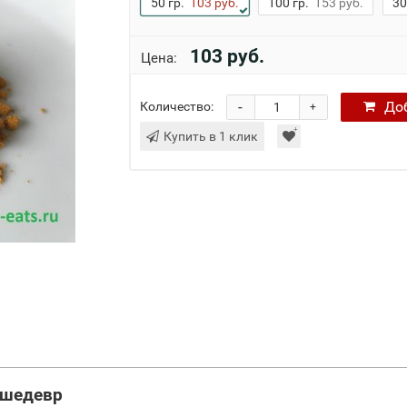
50 гр.
103 руб.
100 гр.
153 руб.
30
103 руб.
Цена:
-
До
Количество:
+
Купить в 1 клик
 шедевр