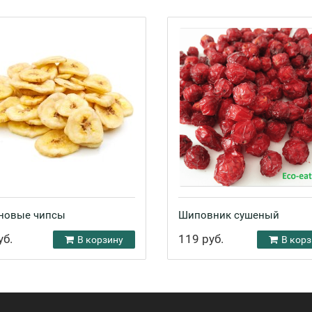
новые чипсы
Шиповник сушеный
уб.
119 руб.
В корзину
В корз