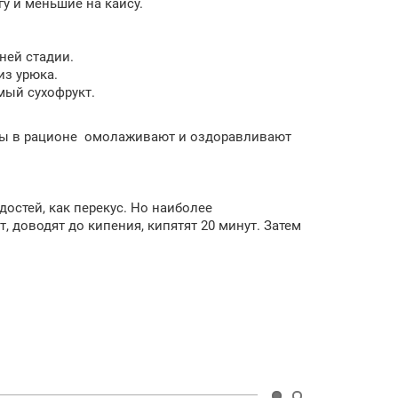
гу и меньшие на кайсу.
ней стадии.
из урюка.
мый сухофрукт.
кты в рационе омолаживают и оздоравливают
остей, как перекус. Но наиболее
 доводят до кипения, кипятят 20 минут. Затем