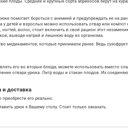
кие плоды. Средние и крупные сорта абрикосов берут на кура
юке помогает бороться с анемией и предупреждать ее на ран
 у детей и взрослых можно использовать отвар или компот 
ногтей, волос, стоит включить в свой рацион этот незамени
еков, выводя натрий и лишнюю воду из организма.
ство медикаментов, которые принимали ранее. Ведь сухофру
лять его во вторые блюда, можете использовать вместо слад
ние отвара урюка. Литр воды и стакан плодов. Их соединяют,
 и доставка
о приобрести его реально.
авить урюк к Вашему столу. Стоит только заказать.