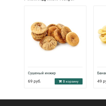
Сушеный инжир
Бана
69 руб.
49 р
В корзину