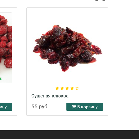
Сушеная клюква
Боярыш
55 руб.
22 руб
ину
В корзину