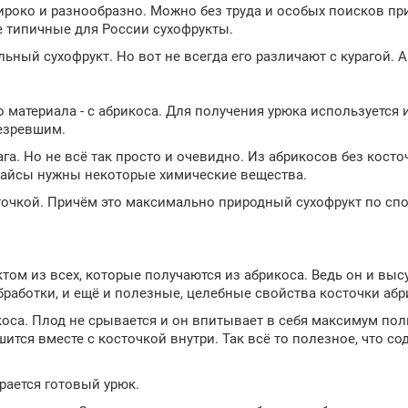
роко и разнообразно. Можно без труда и особых поисков пр
ые типичные для России сухофрукты.
ьный сухофрукт. Но вот не всегда его различают с курагой. А
го материала - с абрикоса. Для получения урюка используетс
езревшим.
га. Но не всё так просто и очевидно. Из абрикосов без косточ
кайсы нужны некоторые химические вещества.
осточкой. Причём это максимально природный сухофрукт по сп
ом из всех, которые получаются из абрикоса. Ведь он и выс
работки, и ещё и полезные, целебные свойства косточки абр
оса. Плод не срывается и он впитывает в себя максимум поль
ушится вместе с косточкой внутри. Так всё то полезное, что с
ирается готовый урюк.