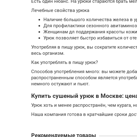
Есть один нюанс. На урюки стараются брать мел
Лечебные свойства урюка
Наличие большого количества железа в ур
Для профилактики сезонного авитаминоза
Женщинам дл поддержания красоты кожи, 
Урюк позволяет быстро избавиться от от
Употребляя в пищу урюк, вы сократите количе
весь организм.
Как употреблять в пищу урюк?
Способов употребления много: вы можете добав
распространенным способом является употребле
немного остужают и пьют.
Купить сушеный урюк в Москве: цена
Урюк хоть и менее распространён, чем курага, н
Наша компания готова в кратчайшие сроки дост
Рекомендуемые товары