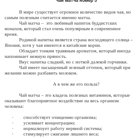
Чай
матча номер
5
В мире существует огромное количество видов чая, но
самым полезным считается именно матча.
Чай матча – это любимый напиток буддистских
монахов, который стал очень популярным в современное
время.
Родиной напитка является страна восходящего солнца –
Япония, хотя у чая имеются и китайские корни.
Обладает
тонким травяным ароматом, который иногда
напоминает нежную пряность.
Вкус напитка сладкий, но с ноткой далекой горчинки.
Чай имеет насыщенный зеленый оттенок, который при
желании можно разбавить молоком.
А в чем же его польза?
Чай матча – это кладезь полезных витаминов, которые
оказывают благоприятное воздействие на весь организм
человека:
·
способствует очищению организма;
·
усиливает концентрацию;
·
нормализует работу нервной системы;
·
стимулирует сжигание лишнего веса;