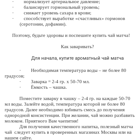
·
нормализует артериальное давление;
·
балансирует гормональный уровень;
·
снижает уровень сахара в крови;
·
способствует выработке «счастливых» гормонов
(серотонин, дофамин).
Поэтому, будьте здоровы и поспешите
купить
чай
матча!
Как заваривать?
Для начала, купите ароматный
чай матча
·
Необходимая температура воды – не более 80
градусов;
·
Заварка = 2-4 гр. х 50-70 мл.
·
Ёмкость – чашка.
Поместите заварку в чашку – 2-4 гр. на каждые 50-70
мл воды. Залейте водой, температура которой не более 80
градусов. Далее необходимо взбивать смесь до получения
однородной консистенции. При желании, чай можно разбавить
молоком. Приятного Вам чаепития!
Для получения качественного напитка,
полезный
матча
чай
следует
купить
в
проверенных магазинах
М
оскв
ы или на
нашем сайте.