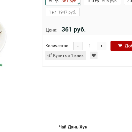
50 гр.
361 руб.
100 гр.
505 руб.
30
1 кг
1947 руб.
361 руб.
Цена:
-
До
Количество:
+
Купить в 1 клик
Чай Дянь Хун