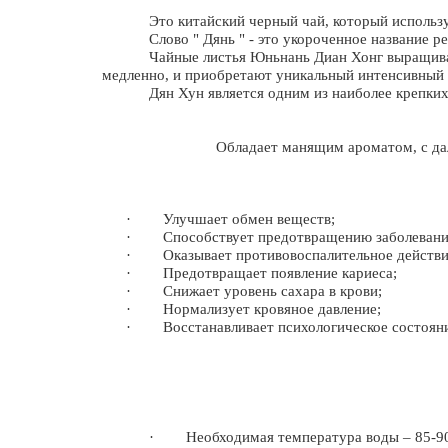
Э
то китайский черный чай, который использ
Слово " Дянь " - это укороченное название р
Чайные листья Юньнань Диан Хонг выращив
медленно, и приобретают уникальный интенсивный 
Дян Хун является одним из наиболее крепких
Обладает
манящи
м
аромат
ом
,
с да
·
Улучшает обмен веществ;
·
Способствует предотвращению заболевани
·
Оказывает противовоспалительное действи
·
Предотвращает появление кариеса;
·
Снижает уровень сахара в крови;
·
Нормализует кровяное давление;
·
Восстанавливает психологическое состоян
·
Необходимая температура воды – 85-90