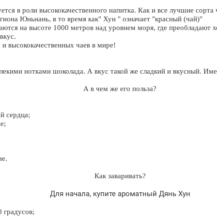
уется в роли высококачественного напитка. Как и все лучшие сорта
егиона Юньнань, в то время как" Хун " означает "красный (чай)"
аются на высоте
1000 метров
над уровнем моря, где преобладают х
вкус.
 и высококачественных чаев в мире!
лекими нотками шоколада
. А вкус такой же сладкий и вкусный. Име
А в чем же его польза?
й сердца;
е;
ие.
Как заваривать?
Для начала, купите ароматный
Дянь Хун
 градусов;