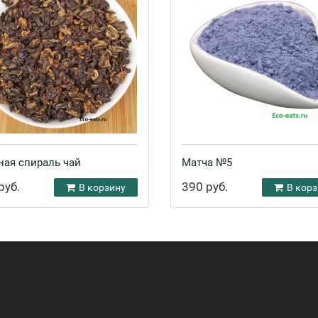
ная спираль чай
Матча №5
руб.
390 руб.
В корзину
В корз