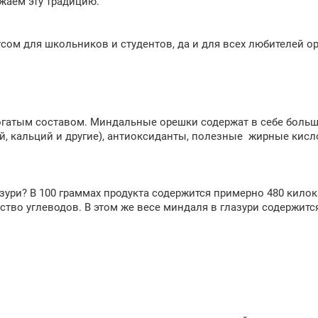
жаем эту традицию.
ом для школьников и студентов, да и для всех любителей ор
гатым составом. Миндальные орешки содержат в себе большое
й, кальций и другие), антиоксиданты, полезные жирные кисло
зури? В 100 граммах продукта содержится примерно 480 килок
тво углеводов. В этом же весе миндаля в глазури содержится