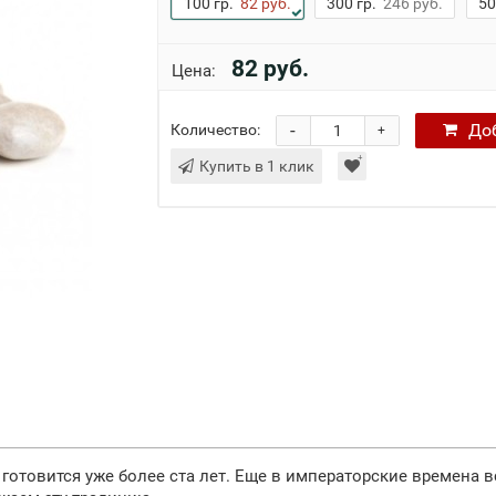
100 гр.
82 руб.
300 гр.
246 руб.
50
82 руб.
Цена:
-
До
Количество:
+
Купить в 1 клик
и готовится уже более ста лет. Еще в императорские времена 