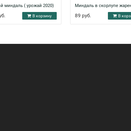
й миндаль ( урожай 2020)
Миндаль в скорлупе жаре
уб.
89 руб.
В корзину
В корз