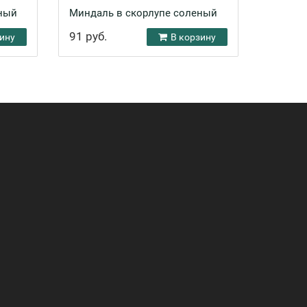
ный
Миндаль в скорлупе соленый
Миндал
91 руб.
84 руб
ину
В корзину