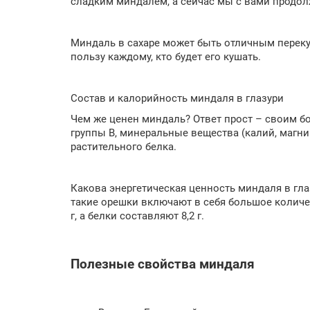
сладким миндалем, а сейчас мы с вами продол
Миндаль в сахаре может быть отличным перекус
пользу каждому, кто будет его кушать.
Состав и калорийность миндаля в глазури
Чем же ценен миндаль? Ответ прост – своим бо
группы B, минеральные вещества (калий, магни
растительного белка.
Какова энергетическая ценность миндаля в гла
такие орешки включают в себя большое количес
г, а белки составляют 8,2 г.
Полезные свойства миндаля